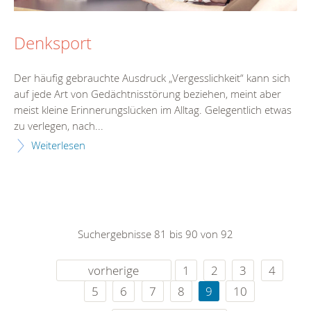
Denksport
Der häufig gebrauchte Ausdruck „Vergesslichkeit“ kann sich
auf jede Art von Gedächtnisstörung beziehen, meint aber
meist kleine Erinnerungslücken im Alltag. Gelegentlich etwas
zu verlegen, nach...
Weiterlesen
Suchergebnisse 81 bis 90 von 92
vorherige
1
2
3
4
5
6
7
8
9
10