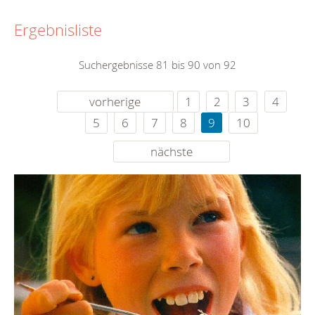
Ergebnisliste
Suchergebnisse 81 bis 90 von 92
vorherige
1
2
3
4
5
6
7
8
9
10
nächste