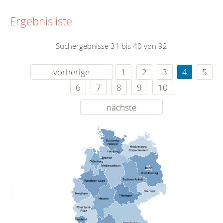
Ergebnisliste
Suchergebnisse 31 bis 40 von 92
vorherige
1
2
3
4
5
6
7
8
9
10
nächste