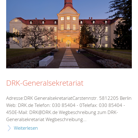
DRK-Generalsekretariat
Adresse:DRK GeneralsekretariatCarstennstr. 5812205 Berlin
Web: DRK.de Telefon: 030 85404 - 0Telefax: 030 85404 -
450E-Mail: DRK@DRK.de Wegbeschreibung zum DRK-
Generalsekretariat Wegbeschreibung...
Weiterlesen