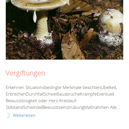
Vergiftungen
Erkennen Situationsbedingte Merkmale beachtenÜbelkeit,
ErbrechenDurchfallSchweißausbrücheKrämpfeEventuell
Bewusstlosigkeit oder Herz-Kreislauf-
StillstandSchwindelBewusstseinstrübungMaßnahmen Alle...
Weiterlesen