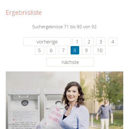
Ergebnisliste
Suchergebnisse 71 bis 80 von 92
vorherige
1
2
3
4
5
6
7
8
9
10
nächste