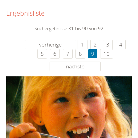
Ergebnisliste
Suchergebnisse 81 bis 90 von 92
vorherige
1
2
3
4
5
6
7
8
9
10
nächste