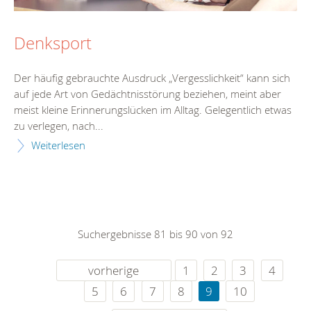
Denksport
Der häufig gebrauchte Ausdruck „Vergesslichkeit“ kann sich
auf jede Art von Gedächtnisstörung beziehen, meint aber
meist kleine Erinnerungslücken im Alltag. Gelegentlich etwas
zu verlegen, nach...
Weiterlesen
Suchergebnisse 81 bis 90 von 92
vorherige
1
2
3
4
5
6
7
8
9
10