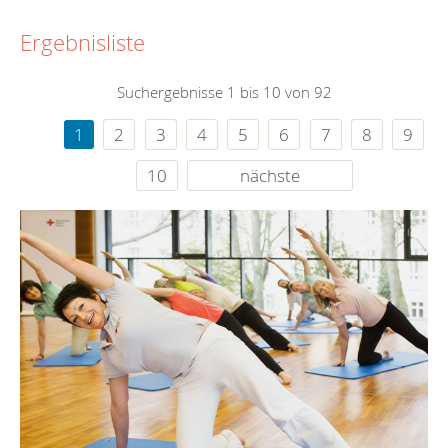
Ergebnisliste
Suchergebnisse 1 bis 10 von 92
1
2
3
4
5
6
7
8
9
10
nächste