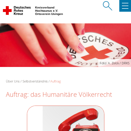
Kreisverband
Hochtaunus e.V.
Ortsverein Usingen
Foto: A. Zelck / DRKS
Über Uns
Selbstverständnis
Auftrag
Auftrag: das Humanitäre Völkerrecht