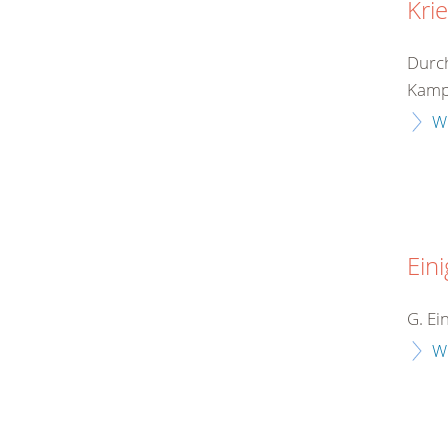
Kri
Durch
Kampf
W
Eini
G. Ei
W