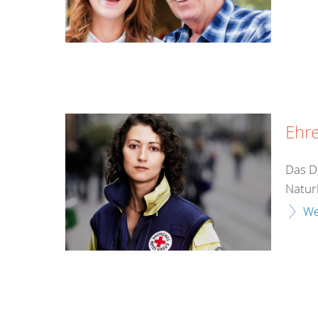
Ehr
Das D
Naturk
We