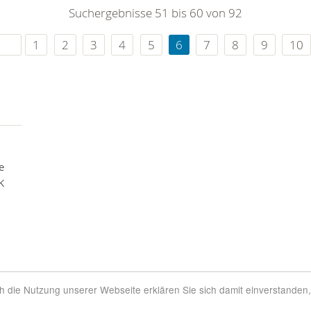
Suchergebnisse 51 bis 60 von 92
1
2
3
4
5
6
7
8
9
10
e
K
rch die Nutzung unserer Webseite erklären Sie sich damit einverstanden