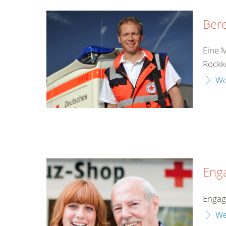
Bere
Eine 
Rockk
We
Eng
Enga
We