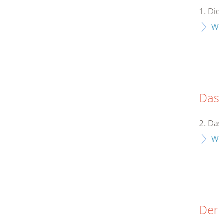
1. D
W
Das
2. Da
W
Der