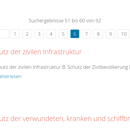
0
365
0
r Sie
Suchergebnisse 51 bis 60 von 92
rei
ie Uhr
1
2
3
4
5
6
7
8
9
10
tz der zivilen Infrastruktur
hutz der zivilen Infrastruktur B. Schutz der Zivilbevölkerung
eiterlesen
utz der verwundeten, kranken und schiffb