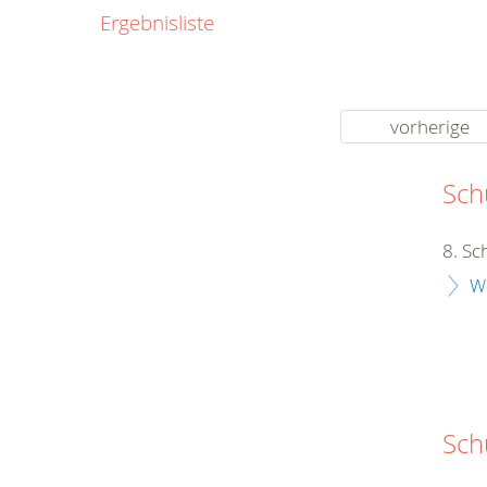
0800
Ergebnisliste
00
Infos fü
kostenf
rund um d
vorherige
Schu
8. Sc
W
Sch