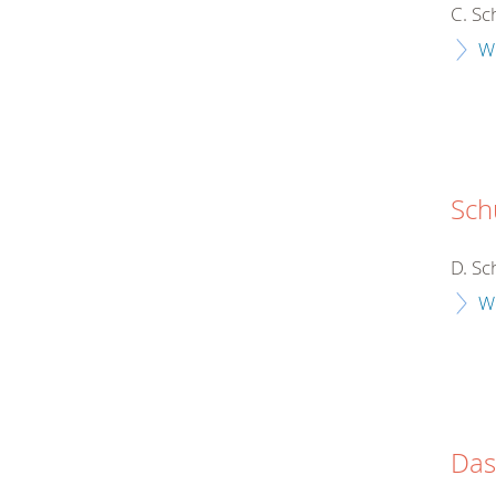
C. Sc
W
Sch
D. Sc
W
Das