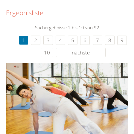
Ergebnisliste
Suchergebnisse 1 bis 10 von 92
1
2
3
4
5
6
7
8
9
10
nächste