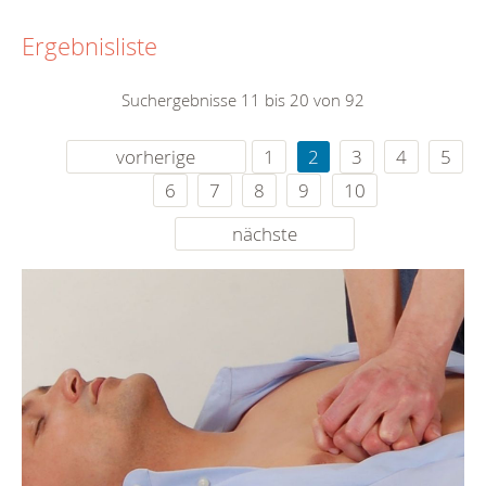
Ergebnisliste
Suchergebnisse 11 bis 20 von 92
vorherige
1
2
3
4
5
6
7
8
9
10
nächste