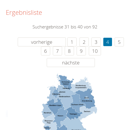
Ergebnisliste
Suchergebnisse 31 bis 40 von 92
vorherige
1
2
3
4
5
6
7
8
9
10
nächste