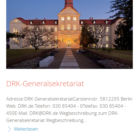
DRK-Generalsekretariat
Adresse:DRK GeneralsekretariatCarstennstr. 5812205 Berlin
Web: DRK.de Telefon: 030 85404 - 0Telefax: 030 85404 -
450E-Mail: DRK@DRK.de Wegbeschreibung zum DRK-
Generalsekretariat Wegbeschreibung...
Weiterlesen