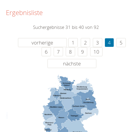
Ergebnisliste
Suchergebnisse 31 bis 40 von 92
vorherige
1
2
3
4
5
6
7
8
9
10
nächste