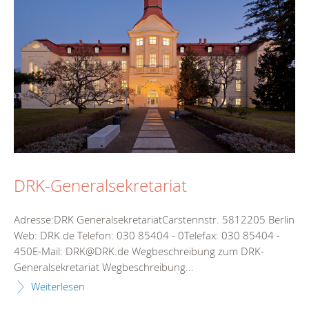
DRK-Generalsekretariat
Adresse:DRK GeneralsekretariatCarstennstr. 5812205 Berlin
Web: DRK.de Telefon: 030 85404 - 0Telefax: 030 85404 -
450E-Mail: DRK@DRK.de Wegbeschreibung zum DRK-
Generalsekretariat Wegbeschreibung...
Weiterlesen