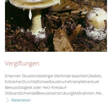
Vergiftungen
Erkennen Situationsbedingte Merkmale beachtenÜbelkeit,
ErbrechenDurchfallSchweißausbrücheKrämpfeEventuell
Bewusstlosigkeit oder Herz-Kreislauf-
StillstandSchwindelBewusstseinstrübungMaßnahmen Alle...
Weiterlesen