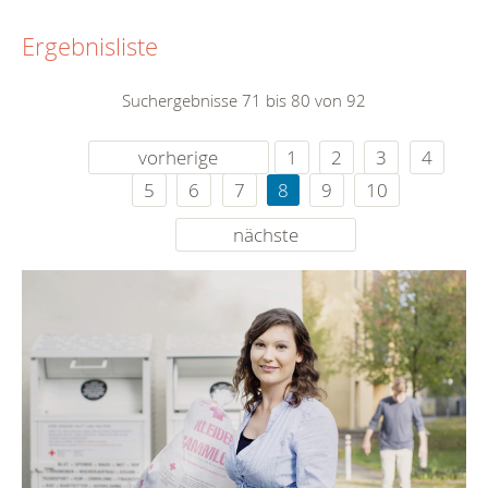
Ergebnisliste
Suchergebnisse 71 bis 80 von 92
vorherige
1
2
3
4
5
6
7
8
9
10
nächste