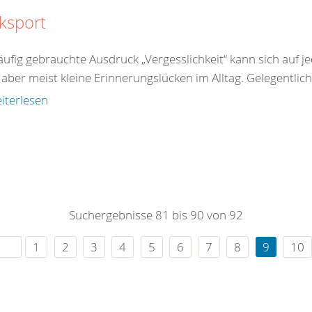
ksport
äufig gebrauchte Ausdruck „Vergesslichkeit“ kann sich auf 
aber meist kleine Erinnerungslücken im Alltag. Gelegentlich
iterlesen
Suchergebnisse 81 bis 90 von 92
1
2
3
4
5
6
7
8
9
10