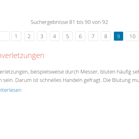
0
365
0
r Sie
Suchergebnisse 81 bis 90 von 92
rei
ie Uhr
1
2
3
4
5
6
7
8
9
10
hverletzungen
verletzungen, beispielsweise durch Messer, bluten häufig se
h sein. Darum ist schnelles Handeln gefragt. Die Blutung mu
iterlesen