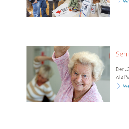
We
Sen
Der „G
wie Pa
We