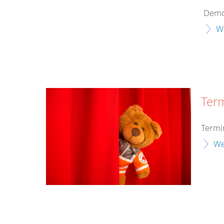
Demo
W
Ter
Termi
We