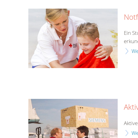
Notf
Ein S
erkun
We
Akt
Aktiv
We