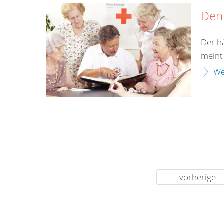
Den
Der h
meint 
We
vorherige