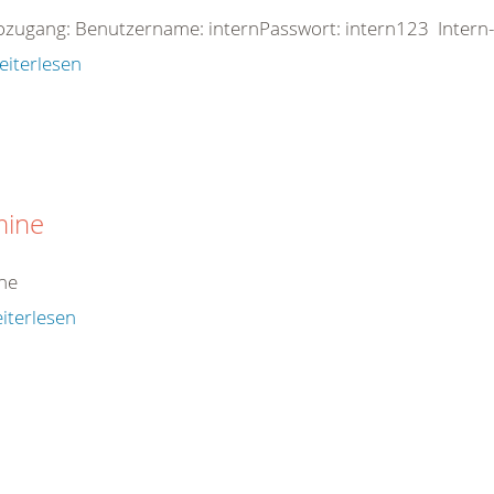
zugang: Benutzername: internPasswort: intern123 Intern-
eiterlesen
mine
ne
iterlesen