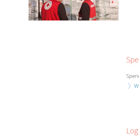
Spe
Spend
W
Log