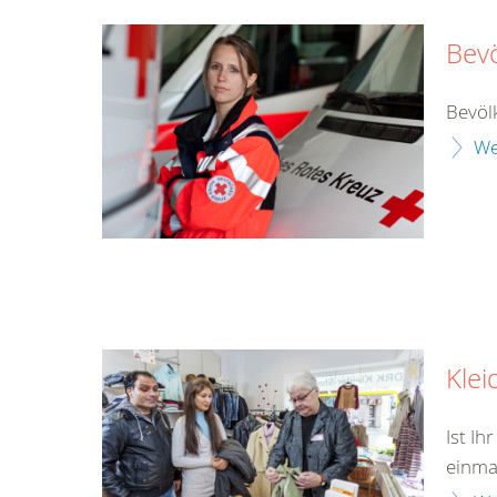
Bev
Bevöl
We
Klei
Ist Ih
einma