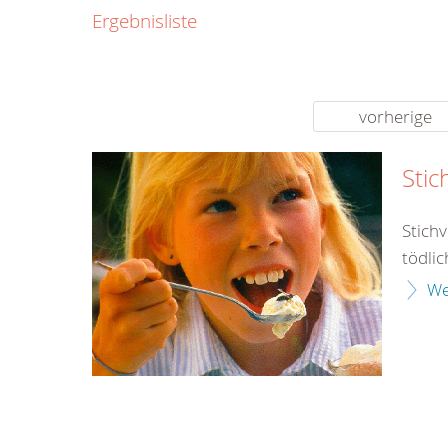
0800
Ergebnisliste
00
Infos fü
kostenf
rund um d
vorherige
Stic
Stich
tödlic
We