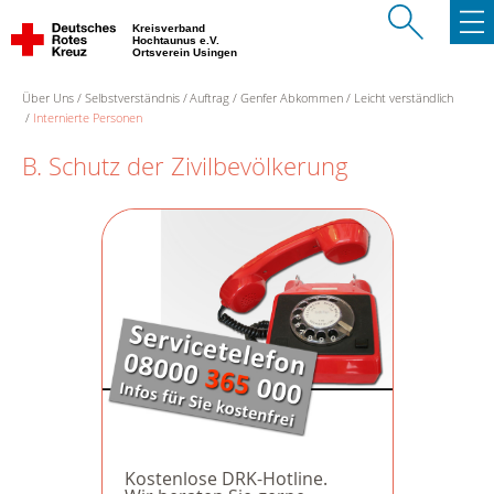
Kreisverband
Hochtaunus e.V.
Ortsverein Usingen
Über Uns
Selbstverständnis
Auftrag
Genfer Abkommen
Leicht verständlich
Internierte Personen
B. Schutz der Zivilbevölkerung
Kostenlose DRK-Hotline.