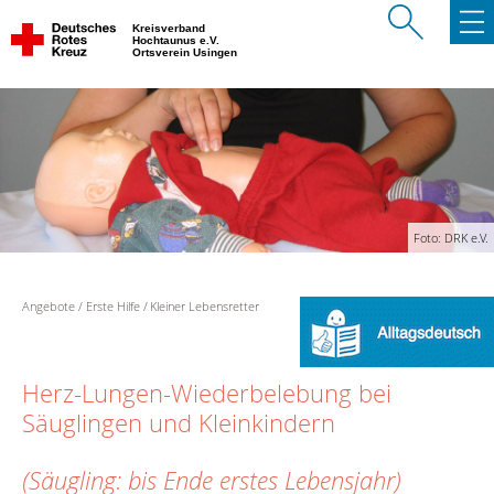
Kreisverband
Hochtaunus e.V.
Ortsverein Usingen
Foto: DRK e.V.
Angebote
Erste Hilfe
Kleiner Lebensretter
Herz-Lungen-Wiederbelebung bei
Säuglingen und Kleinkindern
(Säugling: bis Ende erstes Lebensjahr)